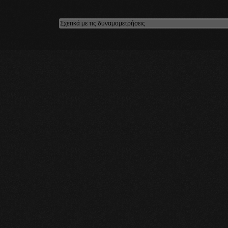
από τα cook
Σχετικά με τις δυναμομετρήσεις
χρησιμοποιεί
να διαγράφε
έχουν ήδη ε
υπολογιστή 