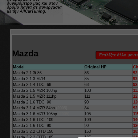
δυναμόμετρο μας και στον
δρόμο παντα σε συνεργασία
με την AllCarTuning.
Mazda
Model
Original HP
Ch
Mazda 2 1.3i 86
86
92
Mazda 2 1.3 MZR
85
93
Mazda 2 1.4 TDCI 68
68
92
Mazda 2 1.5 MZR 103hp
103
11
Mazda 2 1.5 MZR 111hp
111
12
Mazda 2 1.6 TDCI 90
90
12
Mazda 3 1.4 MZR 84hp
(2005)
84
92
Mazda 3 1.6 MZR 105hp
(2005)
105
11
Mazda 3 1.6 TDCI 109
109
14
Mazda 3 1.6 TDCI 90
90
12
Mazda 3 2.2 CITD 150
150
18
Mazda 3 2.2 CITD 185
185
21