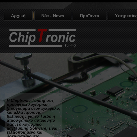
Αρχική
Νέα - News
Προϊόντα
Υπηρεσίε
H Chiptronic Tuning σας
προσφέρει λογισμικό
(πρόγραμμα στον εγκέφαλο)
και άλλα προϊόντα
βελτίωσης για το Turbo η
ατμοσφαιρικό αυτοκίνητο
σας .Το λογισμικό
μας(Tuning Software) είναι
τελειοποιημένο και
δοκιμασμένο στο